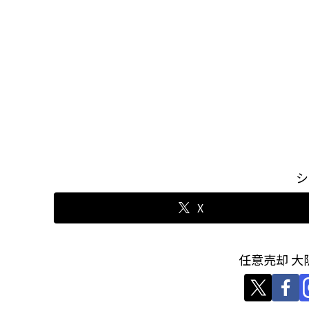
シ
X
任意売却 